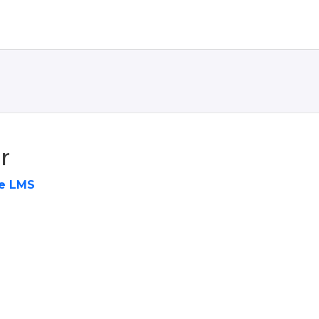
r
e LMS