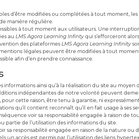
tibles d’être modifiées ou complétées à tout moment, les
 de manière régulière.
sibles à tout moment aux utilisateurs. Une interrupti
iées au
LMS Agora Learning Infinty
qui s’efforceront al
tervention des plateformes
LMS Agora Learning Infinity
son
ntions légales peuvent être modifiées à tout moment : 
possible afin d’en prendre connaissance.
s
s informations ainsi qu’à la réalisation du site au moyen 
additions indépendantes de notre volonté peuvent demeu
 pour cette raison, être tenu à garantie, ni expressémen
rmations qu’il contient reconnaît qu’il en fait usage à ses 
nséquence voir sa responsabilité engagée à raison de tou
 partie de l’utilisation des informations du site.
ir sa responsabilité engagée en raison de la nature ou d
un accès est permis par l’utilisation des liens hypertex